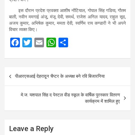
इस दौरान प्रदेश प्रवक्ता आशीष नौटियाल, गोपाल सिंह गडिया, गौतम
बाली, नवीन ममगाई अंजू, मंजू देवी, समर्थ, राजेश अनिल यादव, राहुल सूद,
अजय कुमार, अभिषेक कुमार, ममता देवी, स्वर्णिम राय कण्डारी ने भी अपने
विचार व्यक्त किए।
F
T
E
W
S
a
wi
m
h
h
ce
tt
ail
at
ar
b
er
s
e
Post
पीआरएसआई देहरादून चैप्टर के अध्यक्ष बने रवि बिजारनिया
o
A
navigation
o
p
मे.ज. यशपाल सिंह द पेस्टल वीड स्कूल के वार्षिक पुरस्कार वितरण
k
p
कार्यक्रम में शामिल हुए
Leave a Reply