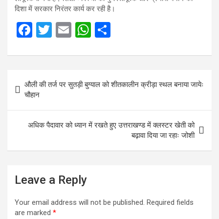
दिशा में सरकार निरंतर कार्य कर रही है।
F
T
E
W
S
a
wi
m
h
h
ce
tt
ail
at
ar
b
er
s
e
Post
औली की तर्ज पर सुतड़ी बुग्याल को शीतकालीन क्रीड़ा स्थल बनाया जायेः
o
A
navigation
चौहान
o
p
k
p
अधिक पैदावार को ध्यान में रखते हुए उत्तराखण्ड में क्लस्टर खेती को
बढ़ावा दिया जा रहाः जोशी
Leave a Reply
Your email address will not be published.
Required fields
are marked
*