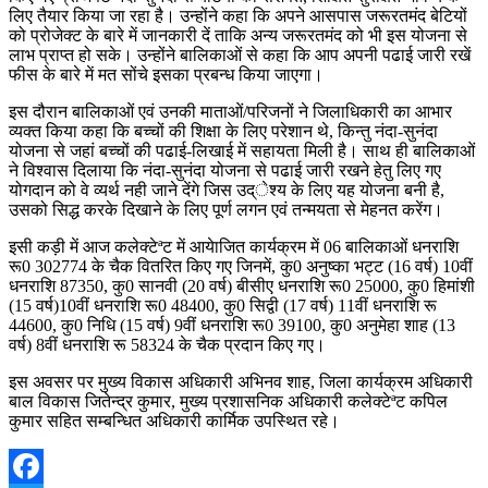
लिए तैयार किया जा रहा है। उन्होंने कहा कि अपने आसपास जरूरतमंद बेटियों
को प्रोजेक्ट के बारे में जानकारी दें ताकि अन्य जरूरतमंद को भी इस योजना से
लाभ प्राप्त हो सके। उन्होंने बालिकाओं से कहा कि आप अपनी पढाई जारी रखें
फीस के बारे में मत सोंचे इसका प्रबन्ध किया जाएगा।
इस दौरान बालिकाओं एवं उनकी माताओं/परिजनों ने जिलाधिकारी का आभार
व्यक्त किया कहा कि बच्चों की शिक्षा के लिए परेशान थे, किन्तु नंदा-सुनंदा
योजना से जहां बच्चों की पढाई-लिखाई में सहायता मिली है। साथ ही बालिकाओं
ने विश्वास दिलाया कि नंदा-सुनंदा योजना से पढाई जारी रखने हेतु लिए गए
योगदान को वे व्यर्थ नही जाने देंगे जिस उद्ेश्य के लिए यह योजना बनी है,
उसको सिद्ध करके दिखाने के लिए पूर्ण लगन एवं तन्मयता से मेहनत करेंग।
इसी कड़ी में आज कलेक्टेªट में आयेाजित कार्यक्रम में 06 बालिकाओं धनराशि
रू0 302774 के चैक वितरित किए गए जिनमें, कु0 अनुष्का भट्ट (16 वर्ष) 10वीं
धनराशि 87350, कु0 सानवी (20 वर्ष) बीसीए धनराशि रू0 25000, कु0 हिमांशी
(15 वर्ष)10वीं धनराशि रू0 48400, कु0 सिद्वी (17 वर्ष) 11वीं धनराशि रू
44600, कु0 निधि (15 वर्ष) 9वीं धनराशि रू0 39100, कु0 अनुमेहा शाह (13
वर्ष) 8वीं धनराशि रू 58324 के चैक प्रदान किए गए।
इस अवसर पर मुख्य विकास अधिकारी अभिनव शाह, जिला कार्यक्रम अधिकारी
बाल विकास जितेन्द्र कुमार, मुख्य प्रशासनिक अधिकारी कलेक्टेªट कपिल
कुमार सहित सम्बन्धित अधिकारी कार्मिक उपस्थित रहे।