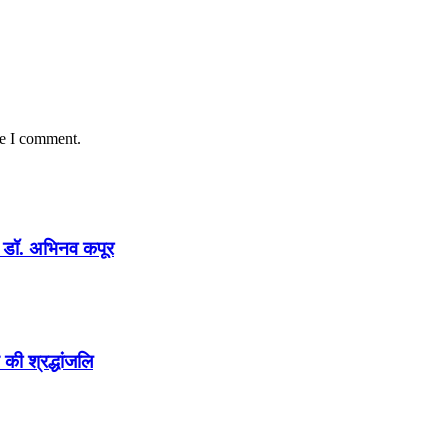
me I comment.
न : डॉ. अभिनव कपूर
की श्रद्धांजलि