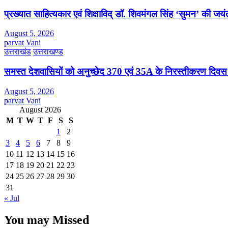
प्रख्यात साहित्यकार एवं शिक्षाविद् डॉ. शिवमंगल सिंह ‘सुमन’ की जय
August 5, 2026
parvat Vani
उत्तराखंड
उत्तराखण्ड
समस्त देशवासियों को अनुच्छेद 370 एवं 35A के निरस्तीकरण दिवस
August 5, 2026
parvat Vani
August 2026
M
T
W
T
F
S
S
1
2
3
4
5
6
7
8
9
10
11
12
13
14
15
16
17
18
19
20
21
22
23
24
25
26
27
28
29
30
31
« Jul
You may Missed