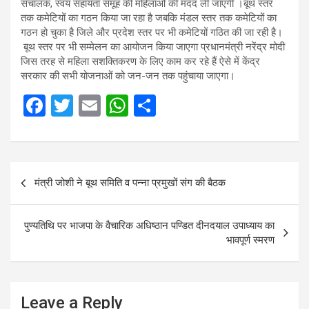
संचालक, स्वयं सहायता समूह की महिलाओं की मदद ली जाएगी ।बूथ स्तर
तक कमेटियों का गठन किया जा रहा है जबकि मंडल स्तर तक कमेटियों का
गठन हो चुका है जिले और प्रदेश स्तर पर भी कमेटियों गठित की जा रही है।
बूथ स्तर पर भी सम्मेलन का आयोजन किया जाएगा प्रधानमंत्री नरेंद्र मोदी
जिस तरह से महिला सशक्तिकरण के लिए काम कर रहे हैं ऐसे में केंद्र
सरकार की सभी योजनाओं को जन-जन तक पहुंचाया जाएगा।
F
T
E
W
S
a
wi
m
h
h
ce
tt
ail
at
ar
b
er
s
e
Post
मंत्री जोशी ने बूथ समिति व पन्ना प्रमुखों संग की बैठक
o
A
navigation
o
p
पुण्यतिथि पर भाजपा के वैचारिक अधिष्ठान पण्डित दीनदयाल उपाध्याय का
k
p
भावपूर्ण स्मरण
Leave a Reply