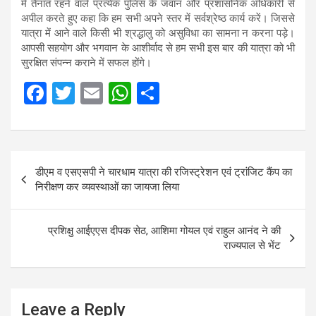
में तैनात रहने वाले प्रत्येक पुलिस के जवान और प्रशासनिक अधिकारी से
अपील करते हुए कहा कि हम सभी अपने स्तर में सर्वश्रेष्ठ कार्य करें। जिससे
यात्रा में आने वाले किसी भी श्रद्धालु को असुविधा का सामना न करना पड़े।
आपसी सहयोग और भगवान के आशीर्वाद से हम सभी इस बार की यात्रा को भी
सुरक्षित संपन्न कराने में सफल होंगे।
F
T
E
W
S
a
wi
m
h
h
ce
tt
ail
at
ar
b
er
s
e
Post
डीएम व एसएसपी ने चारधाम यात्रा की रजिस्ट्रेशन एवं ट्रांजिट कैंप का
o
A
navigation
निरीक्षण कर व्यवस्थाओं का जायजा लिया
o
p
k
p
प्रशिक्षु आईएएस दीपक सेठ, आशिमा गोयल एवं राहुल आनंद ने की
राज्यपाल से भेंट
Leave a Reply