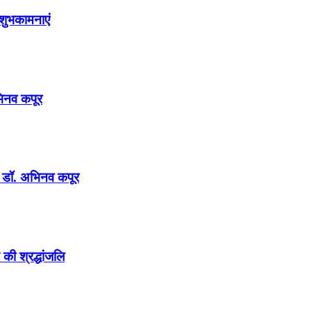
शुभकामनाएं
अभिनव कपूर
न : डॉ. अभिनव कपूर
की श्रद्धांजलि