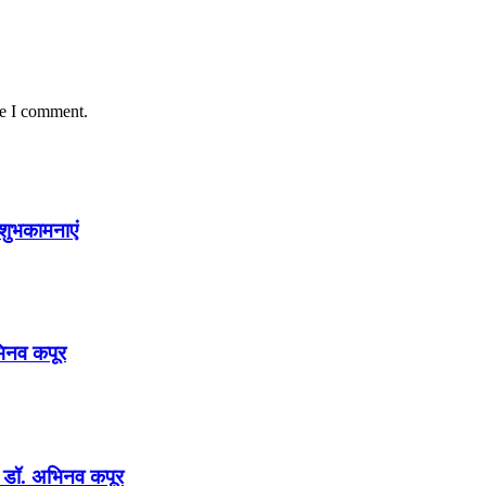
me I comment.
शुभकामनाएं
अभिनव कपूर
न : डॉ. अभिनव कपूर