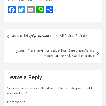
F
T
E
W
S
a
wi
m
h
h
ce
tt
ail
at
ar
b
er
s
e
Post
चार धाम तीर्थ पुरोहित महापंचायत के सदस्यों ने सीएम से की भेंट
o
A
navigation
o
p
मुख्यमंत्री ने किया अल्प, मध्य व दीर्घकालिक विभागीय कार्ययोजना व
k
p
सशक्त उत्तराखण्ड पुस्तिकाओं का विमोचन
Leave a Reply
Your email address will not be published.
Required fields
are marked
*
Comment
*