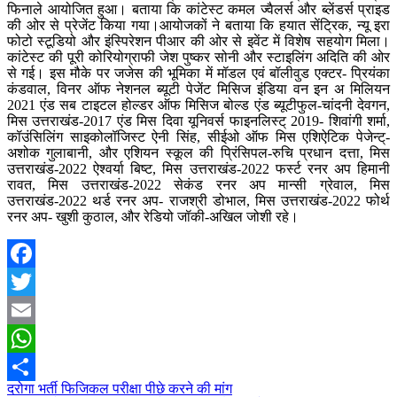
फिनाले आयोजित हुआ। बताया कि कांटेस्ट कमल ज्वैलर्स और ब्लेंडर्स प्राइड
की ओर से प्रेजेंट किया गया।आयोजकों ने बताया कि हयात सेंट्रिक, न्यू इरा
फोटो स्टूडियो और इंस्पिरेशन पीआर की ओर से इवेंट में विशेष सहयोग मिला।
कांटेस्ट की पूरी कोरियोग्राफी जेश पुष्कर सोनी और स्टाइलिंग अदिति की ओर
से गई। इस मौके पर जजेस की भूमिका में मॉडल एवं बॉलीवुड एक्टर- प्रियंका
कंडवाल, विनर ऑफ नेशनल ब्यूटी पेजेंट मिसिज इंडिया वन इन अ मिलियन
2021 एंड सब टाइटल होल्डर ऑफ मिसिज बोल्ड एंड ब्यूटीफुल-चांदनी देवगन,
मिस उत्तराखंड-2017 एंड मिस दिवा यूनिवर्स फाइनलिस्ट् 2019- शिवांगी शर्मा,
कॉउंसिलिंग साइकोलॉजिस्ट ऐनी सिंह, सीईओ ऑफ मिस एशिऐटिक पेजेन्ट्-
अशोक गुलाबानी, और एशियन स्कूल की प्रिंसिपल-रुचि प्रधान दत्ता, मिस
उत्तराखंड-2022 ऐश्वर्या बिष्ट, मिस उत्तराखंड-2022 फर्स्ट रनर अप हिमानी
रावत, मिस उत्तराखंड-2022 सेकंड रनर अप मान्सी ग्रेवाल, मिस
उत्तराखंड-2022 थर्ड रनर अप- राजश्री डोभाल, मिस उत्तराखंड-2022 फोर्थ
रनर अप- खुशी कुठाल, और रेडियो जॉकी-अखिल जोशी रहे।
Facebook
Twitter
Email
WhatsApp
Post
दरोगा भर्ती फिजिकल परीक्षा पीछे करने की मांग
Share