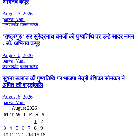
अभिनव कपूर
August 7, 2026
parvat Vani
उत्तराखंड
उत्तराखण्ड
‘राष्ट्रगुरु’ सर सुरेंद्रनाथ बनर्जी की पुण्यतिथि पर उन्हें सादर नमन
: डॉ. अभिनव कपूर
August 6, 2026
parvat Vani
उत्तराखंड
उत्तराखण्ड
सुषमा स्वराज की पुण्यतिथि पर भाजपा नेत्री वंशिका सोनकर ने
अर्पित की श्रद्धांजलि
August 6, 2026
parvat Vani
August 2026
M
T
W
T
F
S
S
1
2
3
4
5
6
7
8
9
10
11
12
13
14
15
16