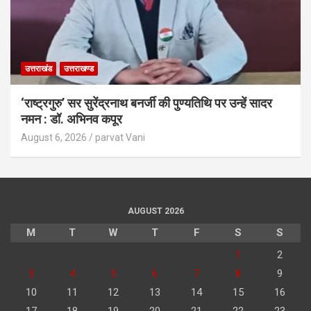
उत्तराखंड
उत्तराखण्ड
‘राष्ट्रगुरु’ सर सुरेंद्रनाथ बनर्जी की पुण्यतिथि पर उन्हें सादर
नमन : डॉ. अभिनव कपूर
August 6, 2026
parvat Vani
AUGUST 2026
M
T
W
T
F
S
S
1
2
3
4
5
6
7
8
9
10
11
12
13
14
15
16