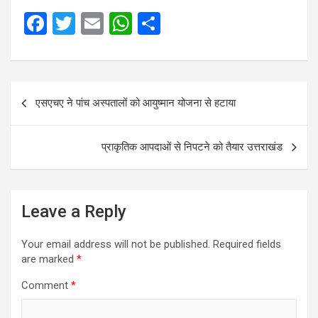
F
T
E
W
S
a
wi
m
h
h
ce
tt
ail
at
ar
b
er
s
e
Post
एसएचए ने पांच अस्पतालों को आयुष्मान योजना से हटाया
o
A
navigation
o
p
प्राकृतिक आपदाओं से निपटने को तैयार उत्तराखंड
k
p
Leave a Reply
Your email address will not be published.
Required fields
are marked
*
Comment
*