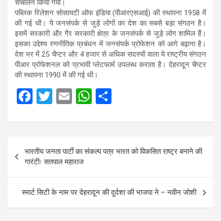
संचालन किया गया।
पब्लिक रिलेशन सोसायटी ऑफ इंडिया (पीआरएसआई) की स्थापना 1958 में
की गई थी। ये जनसंपर्क से जुड़े लोगों का देश का सबसे बड़ा संगठन है।
इसमें सरकारी और गैर सरकारी क्षेत्र के जनसंपर्क से जुड़े लोग शामिल हैं।
इसका उद्देश्य रणनीतिक प्रबंधन में जनसंपर्क प्रोफेशन को आगे बढ़ाना है।
देश भर में 25 चैप्टर और 4 हजार से अधिक सदस्यों वाला ये राष्ट्रीय संगठन
पीआर प्रोफेशनल को प्रभावी प्लेटफार्म उपलब्ध कराता है। देहरादून चैप्टर
की स्थापना 1990 में की गई थी।
F
T
E
W
S
a
wi
m
h
h
ce
tt
ail
at
ar
b
er
s
e
Post
भारतीय जनता पार्टी का संकल्प पत्र भारत को विकसित राष्ट्र बनाने की
o
A
navigation
गारंटीः सतपाल महाराज
o
p
k
p
स्मार्ट सिटी के नाम पर देहरादून की दुर्दशा की भाजपा ने – नवीन जोशी