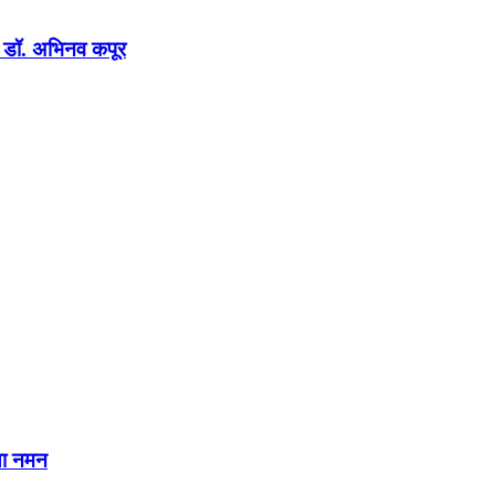
न : डॉ. अभिनव कपूर
या नमन