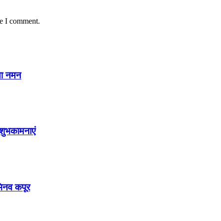
me I comment.
या नमन
शुभकामनाएं
अभिनव कपूर