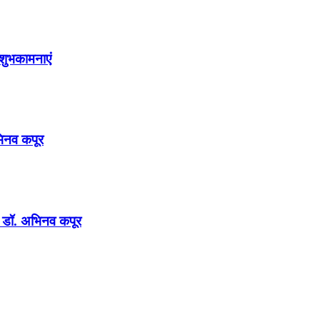
शुभकामनाएं
अभिनव कपूर
न : डॉ. अभिनव कपूर