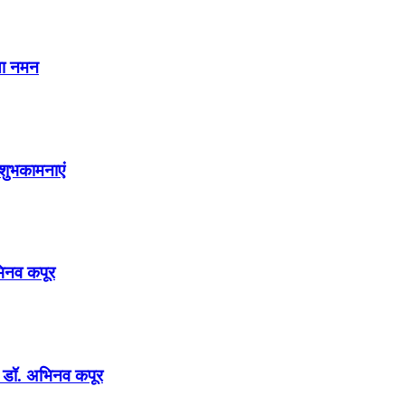
या नमन
शुभकामनाएं
अभिनव कपूर
न : डॉ. अभिनव कपूर