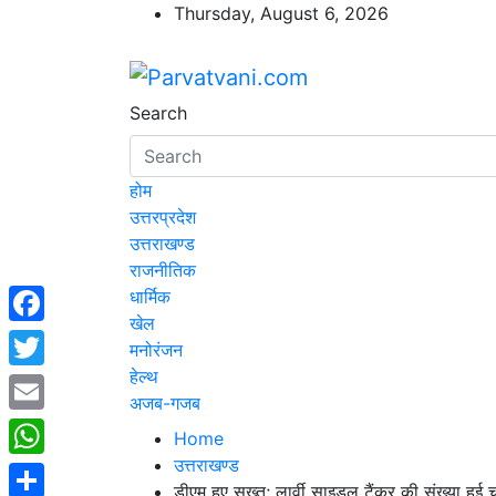
Skip
Thursday, August 6, 2026
to
content
Parvatvani.com
न्यूज़ पोर्टल
Search
होम
उत्तरप्रदेश
उत्तराखण्ड
राजनीतिक
धार्मिक
खेल
Facebook
मनोरंजन
हेल्थ
Twitter
अजब-गजब
Email
Home
उत्तराखण्ड
WhatsApp
डीएम हुए सख्त; लार्वी साइडल टैंकर की संख्या हुई च