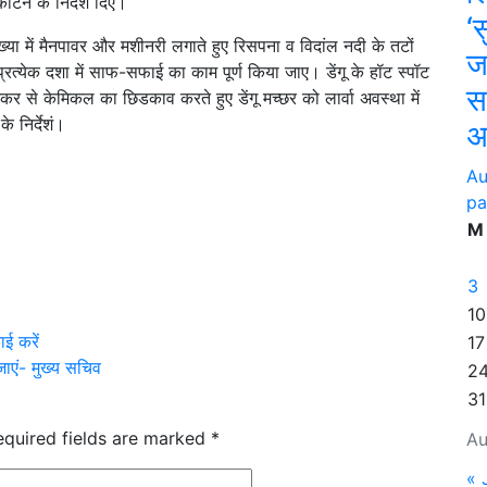
काटने के निर्देश दिए।
‘
ख्या में मैनपावर और मशीनरी लगाते हुए रिसपना व विदांल नदी के तटों
जय
त्येक दशा में साफ-सफाई का काम पूर्ण किया जाए। डेंगू के हॉट स्पॉट
स
टैंकर से केमिकल का छिडकाव करते हुए डेंगू मच्छर को लार्वा अवस्था में
े निर्देशं।
अ
Au
pa
M
3
10
ई करें
17
 जाएं- मुख्य सचिव
2
31
equired fields are marked
*
Au
« 