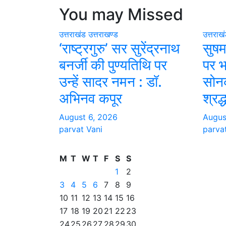
You may Missed
उत्तराखंड
उत्तराखण्ड
उत्तराख
‘राष्ट्रगुरु’ सर सुरेंद्रनाथ
सुषम
बनर्जी की पुण्यतिथि पर
पर भ
उन्हें सादर नमन : डॉ.
सोनक
अभिनव कपूर
श्रद्
August 6, 2026
Augus
parvat Vani
parva
M
T
W
T
F
S
S
1
2
3
4
5
6
7
8
9
10
11
12
13
14
15
16
17
18
19
20
21
22
23
24
25
26
27
28
29
30