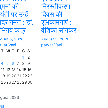
सुमन’ की
निरस्तीकरण
ंती पर उन्हें
दिवस की
ादर नमन : डॉ.
शुभकामनाएं :
भिनव कपूर
वंशिका सोनकर
gust 5, 2026
August 5, 2026
rvat Vani
parvat Vani
T
W
T
F
S
S
1
2
4
5
6
7
8
9
11
12
13
14
15
16
18
19
20
21
22
23
4
25
26
27
28
29
30
gust 2026
Jul