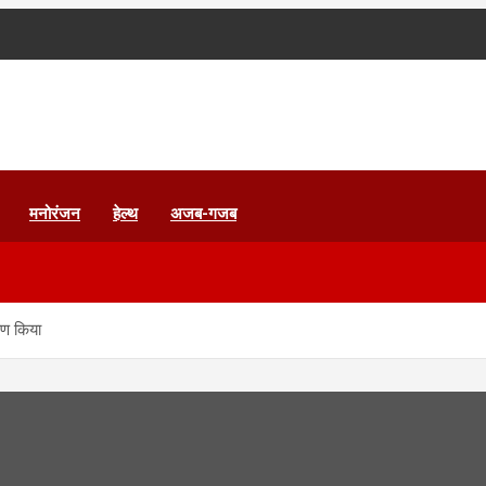
मनोरंजन
हेल्थ
अजब-गजब
्षण किया