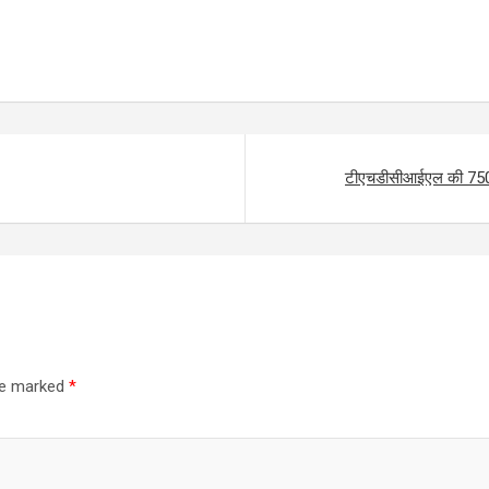
टीएचडीसीआईएल की 750 कर
are marked
*