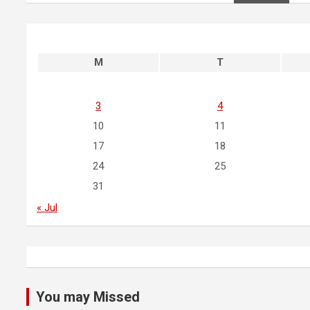
M
T
3
4
10
11
17
18
24
25
31
« Jul
You may Missed