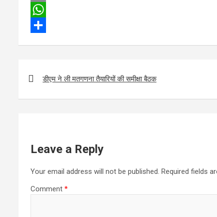
c
w
E
e
i
m
W
b
t
a
h
S
o
t
i
a
h
o
e
l
t
a
P
डीएम ने ली मतगणना तैयारियों की समीक्षा बैठक
k
r
s
r
o
s
A
e
t
p
n
p
a
Leave a Reply
v
Your email address will not be published.
Required fields 
i
g
Comment
*
a
t