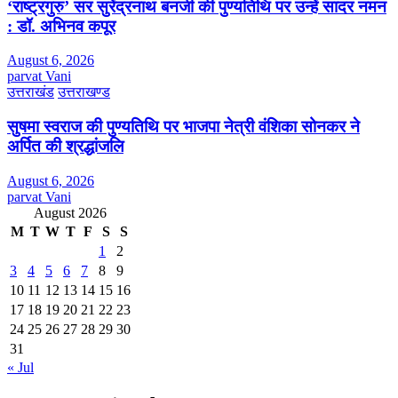
‘राष्ट्रगुरु’ सर सुरेंद्रनाथ बनर्जी की पुण्यतिथि पर उन्हें सादर नमन
: डॉ. अभिनव कपूर
August 6, 2026
parvat Vani
उत्तराखंड
उत्तराखण्ड
सुषमा स्वराज की पुण्यतिथि पर भाजपा नेत्री वंशिका सोनकर ने
अर्पित की श्रद्धांजलि
August 6, 2026
parvat Vani
August 2026
M
T
W
T
F
S
S
1
2
3
4
5
6
7
8
9
10
11
12
13
14
15
16
17
18
19
20
21
22
23
24
25
26
27
28
29
30
31
« Jul