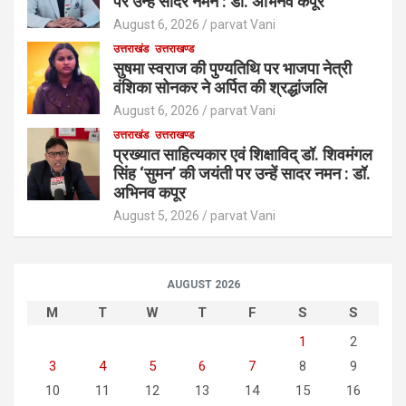
पर उन्हें सादर नमन : डॉ. अभिनव कपूर
August 6, 2026
parvat Vani
उत्तराखंड
उत्तराखण्ड
सुषमा स्वराज की पुण्यतिथि पर भाजपा नेत्री
वंशिका सोनकर ने अर्पित की श्रद्धांजलि
August 6, 2026
parvat Vani
उत्तराखंड
उत्तराखण्ड
प्रख्यात साहित्यकार एवं शिक्षाविद् डॉ. शिवमंगल
सिंह ‘सुमन’ की जयंती पर उन्हें सादर नमन : डॉ.
अभिनव कपूर
August 5, 2026
parvat Vani
AUGUST 2026
M
T
W
T
F
S
S
1
2
3
4
5
6
7
8
9
10
11
12
13
14
15
16