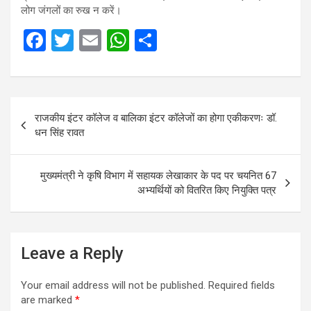
लोग जंगलों का रुख न करें।
F
T
E
W
S
a
wi
m
h
h
ce
tt
ail
at
ar
b
er
s
e
Post
राजकीय इंटर कॉलेज व बालिका इंटर कॉलेजों का होगा एकीकरणः डॉ.
o
A
navigation
धन सिंह रावत
o
p
k
p
मुख्यमंत्री ने कृषि विभाग में सहायक लेखाकार के पद पर चयनित 67
अभ्यर्थियों को वितरित किए नियुक्ति पत्र
Leave a Reply
Your email address will not be published.
Required fields
are marked
*