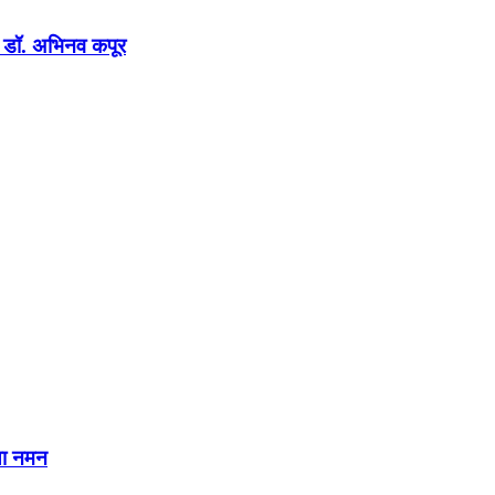
न : डॉ. अभिनव कपूर
या नमन