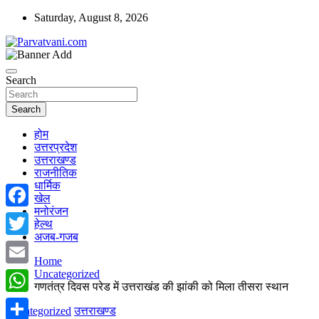
Skip
Saturday, August 8, 2026
to
content
न्यूज़ पोर्टल
Parvatvani.com
Search
Search
होम
उत्तरप्रदेश
उत्तराखण्ड
राजनीतिक
धार्मिक
खेल
मनोरंजन
Facebook
हेल्थ
अजब-गजब
Twitter
Home
Uncategorized
Email
गणतंत्र दिवस परेड में उत्तराखंड की झांकी को मिला तीसरा स्थान
WhatsApp
Uncategorized
उत्तराखण्ड