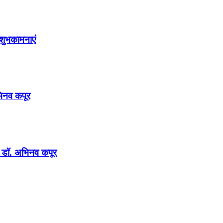
शुभकामनाएं
अभिनव कपूर
न : डॉ. अभिनव कपूर