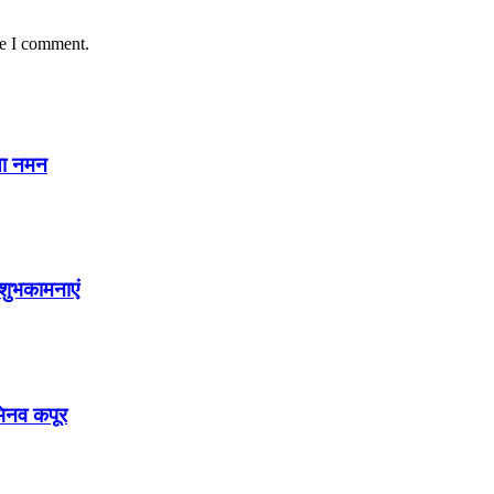
me I comment.
या नमन
शुभकामनाएं
अभिनव कपूर