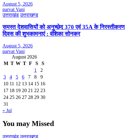
August 5, 2026
parvat Vani
उत्तराखंड
उत्तराखण्ड
समस्त देशवासियों को अनुच्छेद 370 एवं 35A के निरस्तीकरण
दिवस की शुभकामनाएं : वंशिका सोनकर
August 5, 2026
parvat Vani
August 2026
M
T
W
T
F
S
S
1
2
3
4
5
6
7
8
9
10
11
12
13
14
15
16
17
18
19
20
21
22
23
24
25
26
27
28
29
30
31
« Jul
You may Missed
उत्तराखंड
उत्तराखण्ड