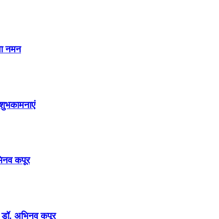
या नमन
शुभकामनाएं
अभिनव कपूर
न : डॉ. अभिनव कपूर