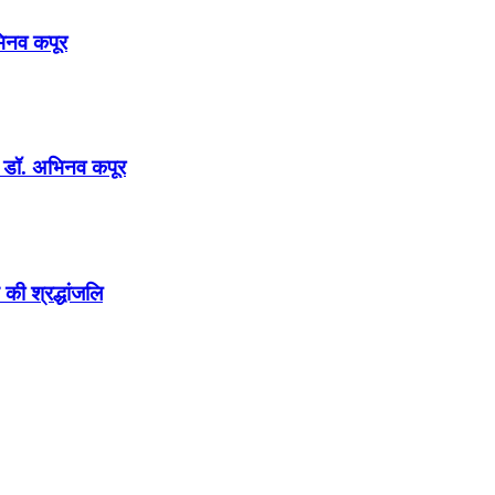
अभिनव कपूर
न : डॉ. अभिनव कपूर
की श्रद्धांजलि