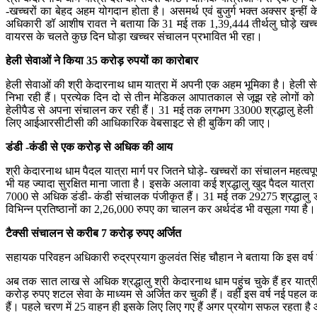
-खच्चरों का बेहद अहम योगदान होता है। असमर्थ एवं बुजुर्ग भक्त अक्सर इन्हीं के मा
अधिकारी डॉ आशीष रावत ने बताया कि 31 मई तक 1,39,444 तीर्थलु घोड़े खच्चरों 
वायरस के चलते कुछ दिन घोड़ा खच्चर संचालन प्रभावित भी रहा।
हेली सेवाओं ने किया 35 करोड़ रुपयों का कारोबार
हेली सेवाओं की श्री केदारनाथ धाम यात्रा में अपनी एक अहम भूमिका है। हेली सेवा
निभा रही हैं। प्रत्येक दिन दो से तीन मेडिकल आपातकाल से जूझ रहे लोगों को 
हेलीपैड से अपना संचालन कर रही हैं। 31 मई तक लगभग 33000 श्रद्धालु हेली सेवा
लिए आईआरसीटीसी की आधिकारिक वेबसाइट से ही बुकिंग की जाए।
डंडी -कंडी से एक करोड़ से अधिक की आय
श्री केदारनाथ धाम पैदल यात्रा मार्ग पर जितने घोड़े- खच्चरों का संचालन महत्व
भी यह ज्यादा सुरक्षित माना जाता है। इसके अलावा कई श्रद्धालु खुद पैदल यात्र
7000 से अधिक डंडी- कंडी संचालक पंजीकृत हैं। 31 मई तक 29275 श्रद्धालु डंडी
विभिन्न प्रतिष्ठानों का 2,26,000 रुपए का चालन कर अर्थदंड भी वसूला गया है।
टैक्सी संचालन से करीब 7 करोड़ रुपए अर्जित
सहायक परिवहन अधिकारी रुद्रप्रयाग कुलवंत सिंह चौहान ने बताया कि इस वर्ष श्री क
अब तक सात लाख से अधिक श्रद्धालु श्री केदारनाथ धाम पहुंच चुके हैं हर यात्र
करोड़ रुपए शटल सेवा के माध्यम से अर्जित कर चुकी हैं। वहीं इस वर्ष नई पहल करत
हैं। पहले चरण में 25 वाहन ही इसके लिए लिए गए हैं अगर प्रयोग सफल रहता है