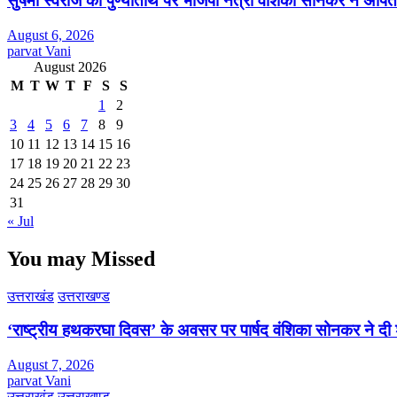
सुषमा स्वराज की पुण्यतिथि पर भाजपा नेत्री वंशिका सोनकर ने अर्पित 
August 6, 2026
parvat Vani
August 2026
M
T
W
T
F
S
S
1
2
3
4
5
6
7
8
9
10
11
12
13
14
15
16
17
18
19
20
21
22
23
24
25
26
27
28
29
30
31
« Jul
You may Missed
उत्तराखंड
उत्तराखण्ड
‘राष्ट्रीय हथकरघा दिवस’ के अवसर पर पार्षद वंशिका सोनकर ने दी 
August 7, 2026
parvat Vani
उत्तराखंड
उत्तराखण्ड