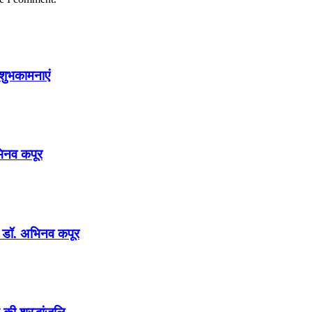
शुभकामनाएं
अभिनव कपूर
न : डॉ. अभिनव कपूर