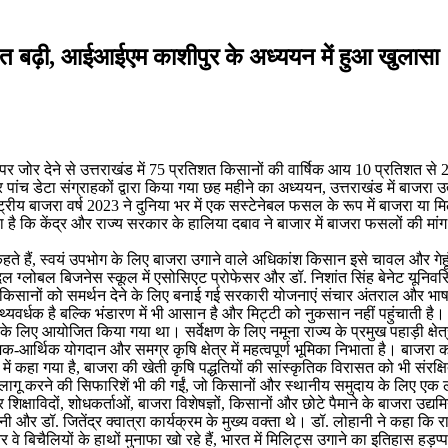
शत बढ़ी, आईआईएम काशीपुर के अध्ययन में हुआ खुलासा
जोर देने से उत्तराखंड में 75 प्रतिशत किसानों की वार्षिक आय 10 प्रतिशत से 20
ांच डेटा संग्राहकों द्वारा किया गया छह महीने का अध्ययन, उत्तराखंड में बाज
य बाजरा वर्ष 2023 ने दुनिया भर में एक सस्टेनेबल फसल के रूप में बाजरा या मिलेटा
 कहा गया है कि केंद्र और राज्य सरकार के हालिया दबाव ने बाजार में बाजरा फसलों 
 हैं, स्वयं उपभोग के लिए बाजरा उगाने वाले अधिकांश किसान इसे चावल और गेहू
ल ग्लोबल बिजनेस स्कूल में एसोसिएट प्रोफेसर और डॉ. निशांत सिंह बेनेट यूनिवर
 किसानों को समर्थन देने के लिए बनाई गई सरकारी योजनाएं संचार अंतराल और भाषा
यवर्धक है बल्कि भंडारण में भी आसान है और मिट्टी को नुकसान नहीं पहुंचाती ह
लिए आयोजित किया गया था। सर्वेक्षण के लिए नमूना राज्य के प्रमुख पहाड़ी क्षेत
ाजिक-आर्थिक योगदान और समग्र कृषि क्षेत्र में महत्वपूर्ण भूमिका निभाता है। बा
में कहा गया है, बाजरा की खेती कृषि पद्धतियों की सांस्कृतिक विरासत को भी संर
ागू करने की सिफारिशें भी की गईं, जो किसानों और स्थानीय समुदाय के लिए एक लच
्षाविदों, शोधकर्ताओं, बाजरा विशेषज्ञों, किसानों और छोटे पैमाने के बाजरा उद्यमि
ा लोहानी और डॉ. जितेंद्र क्वात्रा कार्यक्रम के मुख्य वक्ता थे। डॉ. लोहानी ने क
बिचैलियों के हाथों मुनाफा खो रहे हैं, भारत में मिलिट्स उगाने का इतिहास हड़प्पा 