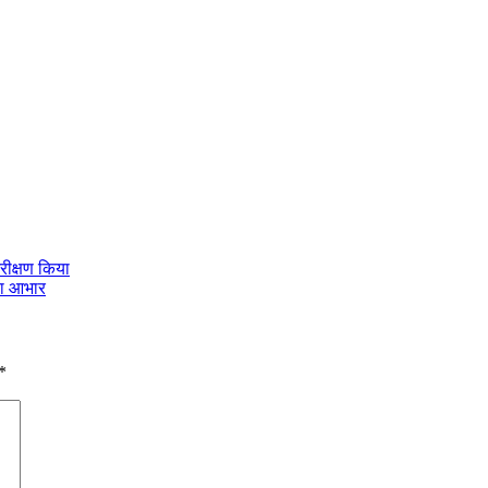
िरीक्षण किया
का आभार
*