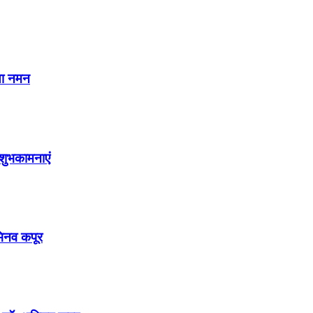
या नमन
शुभकामनाएं
अभिनव कपूर