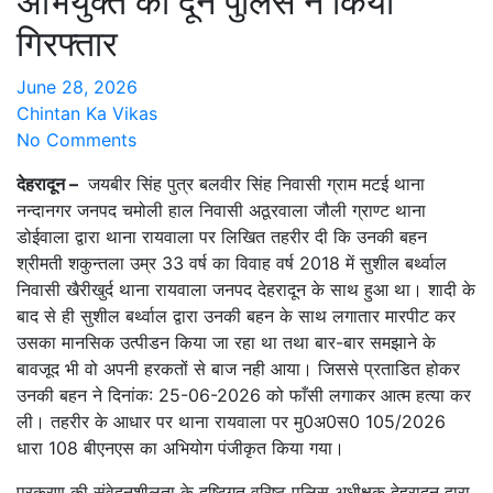
अभियुक्त को दून पुलिस ने किया
गिरफ्तार
June 28, 2026
Chintan Ka Vikas
No Comments
देहरादून –
जयबीर सिंह पुत्र बलवीर सिंह निवासी ग्राम मटई थाना
नन्दानगर जनपद चमोली हाल निवासी अठूरवाला जौली ग्राण्ट थाना
डोईवाला द्वारा थाना रायवाला पर लिखित तहरीर दी कि उनकी बहन
श्रीमती शकुन्तला उम्र 33 वर्ष का विवाह वर्ष 2018 में सुशील बर्थ्वाल
निवासी खैरीखुर्द थाना रायवाला जनपद देहरादून के साथ हुआ था। शादी के
बाद से ही सुशील बर्थ्वाल द्वारा उनकी बहन के साथ लगातार मारपीट कर
उसका मानसिक उत्पीडन किया जा रहा था तथा बार-बार समझाने के
बावजूद भी वो अपनी हरकतों से बाज नही आया। जिससे प्रताडित होकर
उनकी बहन ने दिनांक: 25-06-2026 को फाँसी लगाकर आत्म हत्या कर
ली। तहरीर के आधार पर थाना रायवाला पर मु0अ0स0 105/2026
धारा 108 बीएनएस का अभियोग पंजीकृत किया गया।
प्रकरण की संवेदनशीलता के दृष्टिगत वरिष्ठ पुलिस अधीक्षक देहरादून द्वारा