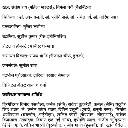
खेल: संतोष राय (महिला मास्टर्स), निर्मला नेगी (बैडमिंटन)
चिकित्सा: डॉ. उदय बलूनी, डॉ. प्रीति पांडे, डॉ. रचित गर्ग, डॉ. मारिषा पंवार
पत्रकारिता: सुरेंद्र डसीला
उद्यमिता: सुशील कुमार (गैस इंजीनियरिंग)
होटल व होमस्टे : परमेंद्र धस्माना
संसाधन विकास: संजय भार्गव (रीजनल चीफ, हुडको)
जनसंपर्क: सुनील राणा
गढ़भोज प्रोत्साहन: द्वारिका प्रसाद सेमवाल
डिजिटल क्षेत्र: आकाश शर्मा
उपस्थित गणमान्य अतिथि
ब्रिगेडियर बिनोद पसबोला, कर्नल (सेनि) राकेश कुकरेती, कर्नल (सेनि) यदुवीर
सिंह रावत, ले. कर्नल उमेश रावत, विपिन बलूनी (एमडी, बलूनी ग्रुप), निशांत
थपलियाल (चेयरमैन, आईटीएम), ललित जोशी (चेयरमैन, सीएमआई), राकेश
बिजल्वाण (संपादक, विचार एक नई सोच), हर्षमणि व्यास, संजीव सुद्रियाल
(डीडी न्यूज), अनिल भारती (दूरदर्शन), संजीव भार्गव (हुडको), डॉ. नूतन गैरोला,