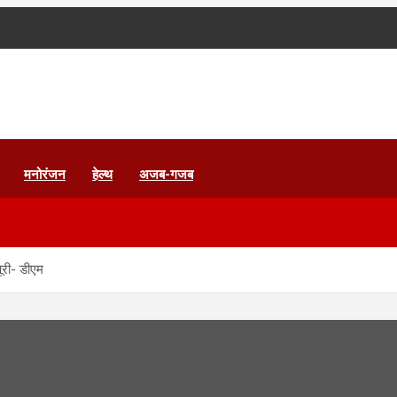
मनोरंजन
हेल्थ
अजब-गजब
पूरी- डीएम