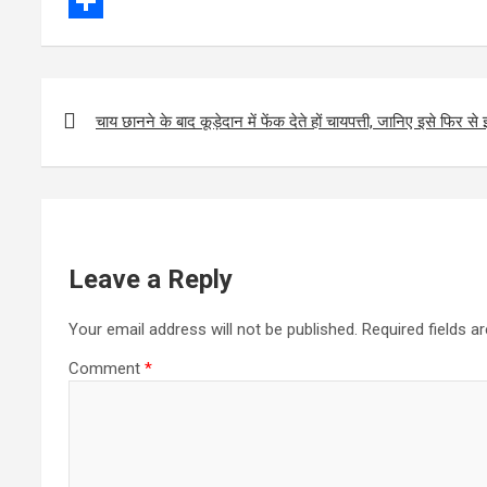
e
i
m
W
b
t
a
h
S
o
t
i
a
h
o
e
l
t
a
P
चाय छानने के बाद कूड़ेदान में फेंक देते हों चायपत्ती, जानिए इसे फिर स
k
r
s
r
o
s
A
e
t
p
n
p
a
Leave a Reply
v
Your email address will not be published.
Required fields 
i
g
Comment
*
a
t
i