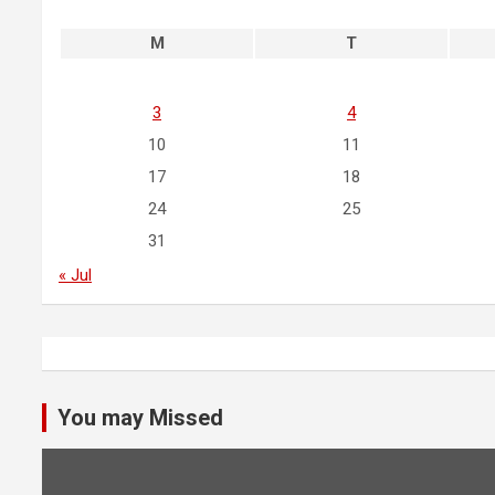
M
T
3
4
10
11
17
18
24
25
31
« Jul
You may Missed