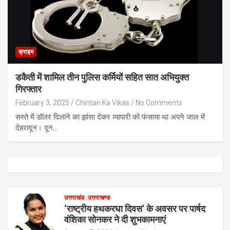
क्राइम
डकैती में शामिल तीन पुलिस कर्मियों सहित सात अभियुक्त
गिरफ्तार
February 3, 2025
Chintan Ka Vikas
No Comments
सस्ते में डॉलर दिलाने का झांसा देकर व्यापारी को फंसाया था अपने जाल में
देहरादून। दून…
उत्तराखंड
उत्तराखण्ड
‘राष्ट्रीय हथकरघा दिवस’ के अवसर पर पार्षद
वंशिका सोनकर ने दी शुभकामनाएं