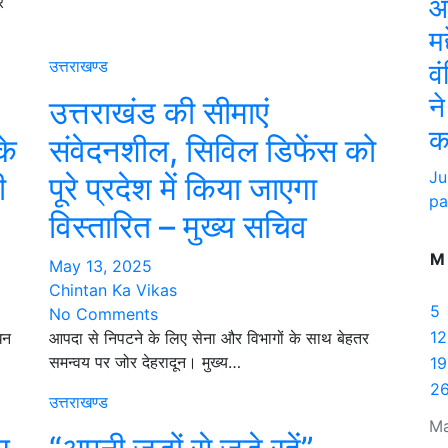
औ
र
मद
उत्तराखण्ड
व
न
उत्तराखंड की सीमाएं
क
के
संवेदनशील, सिविल डिफेंस को
Ju
ी
पूरे प्रदेश में किया जाएगा
pa
विस्तारित – मुख्य सचिव
M
May 13, 2025
Chintan Ka Vikas
5
No Comments
12
धन
आपदा से निपटने के लिए सेना और विभागों के साथ बेहतर
समन्वय पर जोर देहरादून। मुख्य…
19
2
उत्तराखण्ड
M