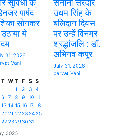
र सुविधा के
सेनानी सरदार
्देनजर पार्षद
उधम सिंह के
ंशिका सोनकर
बलिदान दिवस
े उठाया ये
पर उन्हें विनम्र
दम
श्रद्धांजलि : डॉ.
अभिनव कपूर
ly 31, 2026
rvat Vani
July 31, 2026
parvat Vani
T
W
T
F
S
S
1
2
3
4
6
7
8
9
10
11
13
14
15
16
17
18
20
21
22
23
24
25
6
27
28
29
30
31
ay 2025