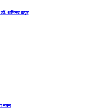
न : डॉ. अभिनव कपूर
या नमन