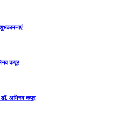
शुभकामनाएं
अभिनव कपूर
न : डॉ. अभिनव कपूर