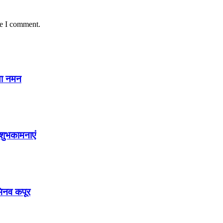
me I comment.
या नमन
शुभकामनाएं
अभिनव कपूर