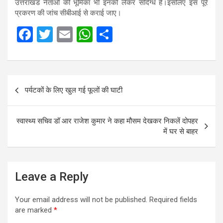
उत्तराखंड नेताओं की भूमिका भी इनको लेकर संदिग्ध है।इसलिए इस पूरे
प्रकरण की जांच सीबीआई से कराई जाए।
F
T
E
W
S
a
wi
m
h
h
ce
tt
ail
at
ar
b
er
s
e
Post
पर्यटकों के लिए खुल गई फूलों की घाटी
o
A
navigation
o
p
स्वास्थ्य सचिव डॉ आर राजेश कुमार ने कहा मौसम देखकर निकलें दोपहर
k
p
में घर से बाहर
Leave a Reply
Your email address will not be published.
Required fields
are marked
*