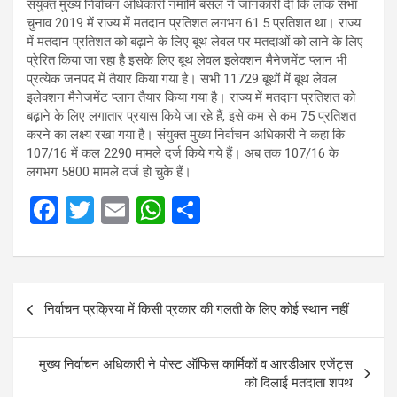
संयुक्त मुख्य निर्वाचन अधिकारी नमामि बंसल ने जानकारी दी कि लोक सभा
चुनाव 2019 में राज्य में मतदान प्रतिशत लगभग 61.5 प्रतिशत था। राज्य
में मतदान प्रतिशत को बढ़ाने के लिए बूथ लेवल पर मतदाओं को लाने के लिए
प्रेरित किया जा रहा है इसके लिए बूथ लेवल इलेक्शन मैनेजमेंट प्लान भी
प्रत्येक जनपद में तैयार किया गया है। सभी 11729 बूथों में बूथ लेवल
इलेक्शन मैनेजमेंट प्लान तैयार किया गया है। राज्य में मतदान प्रतिशत को
बढ़ाने के लिए लगातार प्रयास किये जा रहे हैं, इसे कम से कम 75 प्रतिशत
करने का लक्ष्य रखा गया है। संयुक्त मुख्य निर्वाचन अधिकारी ने कहा कि
107/16 में कल 2290 मामले दर्ज किये गये हैं। अब तक 107/16 के
लगभग 5800 मामले दर्ज हो चुके हैं।
F
T
E
W
S
a
wi
m
h
h
ce
tt
ail
at
ar
b
er
s
e
Post
निर्वाचन प्रक्रिया में किसी प्रकार की गलती के लिए कोई स्थान नहीं
o
A
navigation
o
p
मुख्य निर्वाचन अधिकारी ने पोस्ट ऑफिस कार्मिकों व आरडीआर एजेंट्स
k
p
को दिलाई मतदाता शपथ