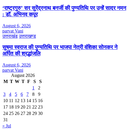
‘राष्ट्रगुरु’ सर सुरेंद्रनाथ बनर्जी की पुण्यतिथि पर उन्हें सादर नमन
: डॉ. अभिनव कपूर
August 6, 2026
parvat Vani
उत्तराखंड
उत्तराखण्ड
सुषमा स्वराज की पुण्यतिथि पर भाजपा नेत्री वंशिका सोनकर ने
अर्पित की श्रद्धांजलि
August 6, 2026
parvat Vani
August 2026
M
T
W
T
F
S
S
1
2
3
4
5
6
7
8
9
10
11
12
13
14
15
16
17
18
19
20
21
22
23
24
25
26
27
28
29
30
31
« Jul