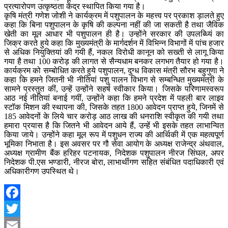
प्रत्यारोपण उत्कृष्ठता केंद्र स्थापित किया गया है।
कृषि मंत्री गणेश जोशी ने कार्यक्रम में पशुपालन के महत्त्व पर प्रकाश ड़ालते हुए
कहा कि बिना पशुपालन के कृषि की कल्पना नहीं की जा सकती है तथा जैविक
खेती का मूल आधार भी पशुपालन ही है। उन्होंने सरकार की उपलब्ध्यिं का
जिक्र करते हुये कहा कि मुख्यमंत्री के मार्गदर्शन में विभिन्न विभागों में पांच हजार
से अधिक नियुक्तियां की गयी हैं, नकल विरोधी कानून को सख्ती से लागू किया
गया है तथा 100 करोड़ की लागत से सैन्यधाम बनकर लगभग तैयार हो गया है।
कार्यक्रम को सम्बोधित करते हुये पशुपालन, दुग्ध विकास मंत्री सौरभ बहुगुणा ने
कहा कि हमने जितनी भी नीतियां पशु पालन विभाग से सम्बन्धित मुख्यमंत्री के
सामने प्रस्तुत कीं, उन्हें उन्होंने सहर्ष स्वीकार किया। जिसके परिणामस्वरूप
आठ नई नीतियां बनाई गयीं, उन्होंने कहा कि हमने प्रदेश में पहली बार लाइव
स्टॉक मिशन की स्थापना की, जिसके तहत 1800 आवेदन प्राप्त हुये, जिनमें से
185 आवेदनों के लिये चार करोड़ आठ लाख की धनराशि स्वीकृत की गयी तथा
हमारा प्रयास है कि जितने भी आवेदन आये हैं, उन्हें भी इसके तहत लाभान्वित
किया जाये। उन्होंने कहा मूल रूप में पशुधन राज्य की आर्थिकी में एक महत्वपूर्ण
भूमिका निभाता है। इस अवसर पर गौ सेवा आयोग के अध्यक्ष राजेन्द्र अंथवाल,
अध्यक्ष ग्रामीण बैंक हरिहर पटनायक, निदेशक पशुपालन नीरज सिंघल, अपर
निदेशक पी.एस भण्डारी, नीरज बोरा, लाभार्थीगण सहित संबंधित पदाधिकारी एवं
अधिकारीगण उपस्थित थे।
Facebook
Twitter