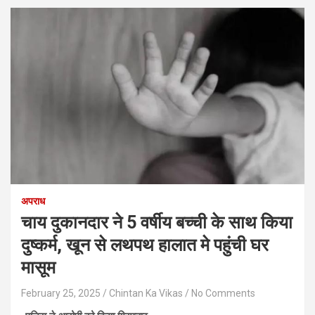
अपराध
चाय दुकानदार ने 5 वर्षीय बच्ची के साथ किया
दुष्कर्म, खून से लथपथ हालात मे पहुंची घर
मासूम
February 25, 2025
Chintan Ka Vikas
No Comments