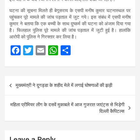
घटना की सूचना मिलते ही बेगूसराय के एसपी मनीष कुमार घटनास्थल पर
पहुंचकर पूरे मामले की जांच पड़ताल में जुट गये। इस संबंध में एसपी मनीष
कुमार ने बताया कि एक बच्ची के साथ दुष्कर्म की घटना को अंजाम दिया गया
है। फिलहाल पुलिस पूरे मामले की जांच पड़ताल में जुटी हुई है। हालांकि
आरोपी को पुलिस ने गिरफ्तार कर लिया है।
F
T
E
W
S
a
wi
m
h
h
ce
tt
ail
at
ar
b
er
s
e
Post
मुख्यमंत्री ने दुगड्डा के शहीद मेले में लगाई घोषणाओं की झड़ी
o
A
navigation
o
p
महिला प्रीमियर लीग के दसवें मुकाबले में आज गुजरात जाएंट्स से भिड़ेगी
k
p
दिल्ली कैपिटल्स
Leave a Reply