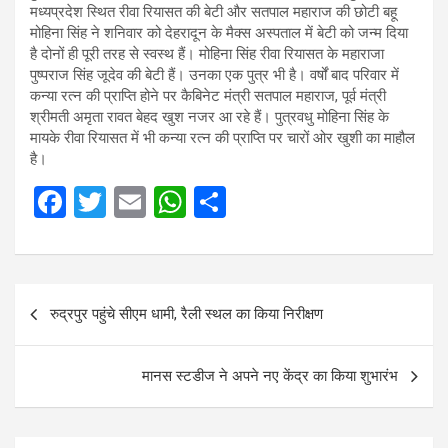
मध्यप्रदेश स्थित रीवा रियासत की बेटी और सतपाल महाराज की छोटी बहू
मोहिना सिंह ने शनिवार को देहरादून के मैक्स अस्पताल में बेटी को जन्म दिया
है दोनों ही पूरी तरह से स्वस्थ हैं। मोहिना सिंह रीवा रियासत के महाराजा
पुष्पराज सिंह जूदेव की बेटी हैं। उनका एक पुत्र भी है। वर्षों बाद परिवार में
कन्या रत्न की प्राप्ति होने पर कैबिनेट मंत्री सतपाल महाराज, पूर्व मंत्री
श्रीमती अमृता रावत बेहद खुश नजर आ रहे हैं। पुत्रवधु मोहिना सिंह के
मायके रीवा रियासत में भी कन्या रत्न की प्राप्ति पर चारों ओर खुशी का माहौल
है।
F
T
E
W
S
a
wi
m
h
h
ce
tt
ail
at
ar
b
er
s
e
Post
रुद्रपुर पहुंचे सीएम धामी, रैली स्थल का किया निरीक्षण
o
A
navigation
o
p
मानस स्टडीज ने अपने नए केंद्र का किया शुभारंभ
k
p