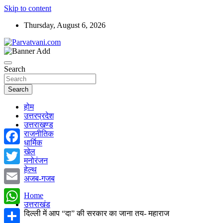
Skip to content
Thursday, August 6, 2026
न्यूज़ पोर्टल
Parvatvani.com
Search
Search
होम
उत्तरप्रदेश
उत्तराखण्ड
राजनीतिक
धार्मिक
खेल
Facebook
मनोरंजन
हेल्थ
Twitter
अजब-गजब
Email
Home
उत्तराखंड
WhatsApp
दिल्ली में आप “दा” की सरकार का जाना तय- महाराज