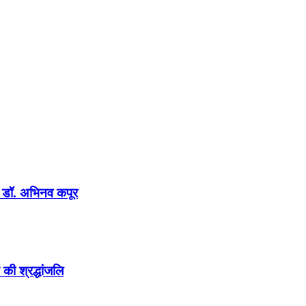
न : डॉ. अभिनव कपूर
की श्रद्धांजलि