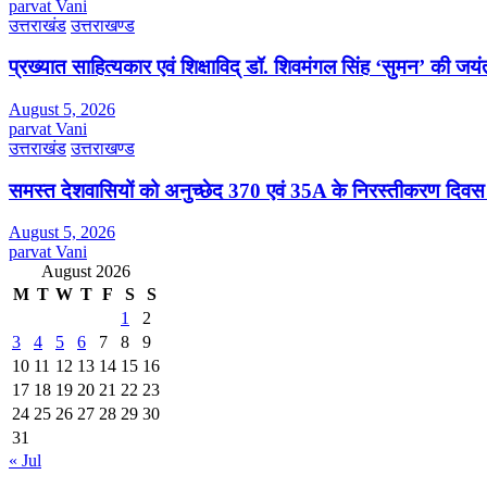
parvat Vani
उत्तराखंड
उत्तराखण्ड
प्रख्यात साहित्यकार एवं शिक्षाविद् डॉ. शिवमंगल सिंह ‘सुमन’ की जय
August 5, 2026
parvat Vani
उत्तराखंड
उत्तराखण्ड
समस्त देशवासियों को अनुच्छेद 370 एवं 35A के निरस्तीकरण दिवस
August 5, 2026
parvat Vani
August 2026
M
T
W
T
F
S
S
1
2
3
4
5
6
7
8
9
10
11
12
13
14
15
16
17
18
19
20
21
22
23
24
25
26
27
28
29
30
31
« Jul