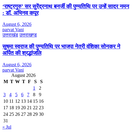
‘राष्ट्रगुरु’ सर सुरेंद्रनाथ बनर्जी की पुण्यतिथि पर उन्हें सादर नमन
: डॉ. अभिनव कपूर
August 6, 2026
parvat Vani
उत्तराखंड
उत्तराखण्ड
सुषमा स्वराज की पुण्यतिथि पर भाजपा नेत्री वंशिका सोनकर ने
अर्पित की श्रद्धांजलि
August 6, 2026
parvat Vani
August 2026
M
T
W
T
F
S
S
1
2
3
4
5
6
7
8
9
10
11
12
13
14
15
16
17
18
19
20
21
22
23
24
25
26
27
28
29
30
31
« Jul