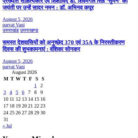
प्रख्यात साहित्यकार एवं शिक्षाविद् डॉ. शिवमंगल सिंह ‘सुमन’ की
जयंती पर उन्हें सादर नमन : डॉ. अभिनव कपूर
August 5, 2026
parvat Vani
उत्तराखंड
उत्तराखण्ड
समस्त देशवासियों को अनुच्छेद 370 एवं 35A के निरस्तीकरण
दिवस की शुभकामनाएं : वंशिका सोनकर
August 5, 2026
parvat Vani
August 2026
M
T
W
T
F
S
S
1
2
3
4
5
6
7
8
9
10
11
12
13
14
15
16
17
18
19
20
21
22
23
24
25
26
27
28
29
30
31
« Jul