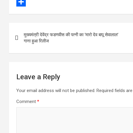
e
i
m
W
b
t
a
h
S
o
t
i
a
h
Post
o
e
l
t
a
मुख्यमंत्री देवेंद्र फडणवीस की पत्नी का ‘मारो देव बापू सेवालाल’
navigation
k
r
s
r
गाना हुआ रिलीज
A
e
p
p
Leave a Reply
Your email address will not be published.
Required fields a
Comment
*