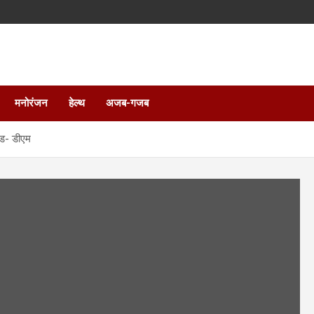
मनोरंजन
हेल्थ
अजब-गजब
ोड- डीएम