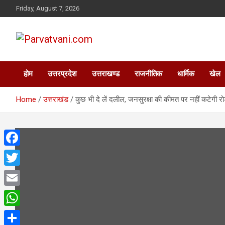
Skip
Friday, August 7, 2026
to
content
न्यूज़ पोर्टल
Parvatvani.com
होम
उत्तरप्रदेश
उत्तराखण्ड
राजनीतिक
धार्मिक
खेल
Home
उत्तराखंड
कुछ भी दे लें दलील, जनसुरक्षा की कीमत पर नहीं कटेगी र
F
a
T
c
w
E
e
i
m
W
b
t