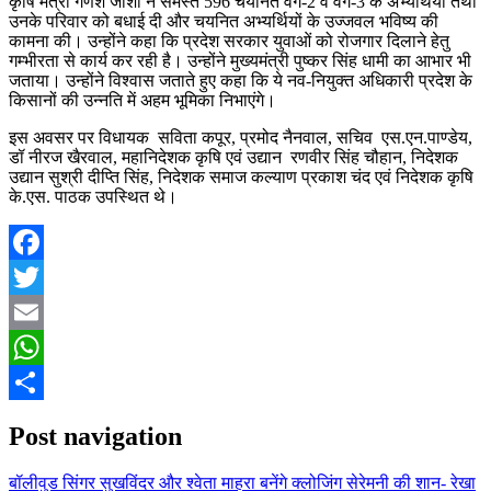
कृषि मंत्री गणेश जोशी ने समस्त 596 चयनित वर्ग-2 व वर्ग-3 के अभ्यर्थियों तथा
उनके परिवार को बधाई दी और चयनित अभ्यर्थियों के उज्जवल भविष्य की
कामना की। उन्होंने कहा कि प्रदेश सरकार युवाओं को रोजगार दिलाने हेतु
गम्भीरता से कार्य कर रही है। उन्होंने मुख्यमंत्री पुष्कर सिंह धामी का आभार भी
जताया। उन्होंने विश्वास जताते हुए कहा कि ये नव-नियुक्त अधिकारी प्रदेश के
किसानों की उन्नति में अहम भूमिका निभाएंगे।
इस अवसर पर विधायक सविता कपूर, प्रमोद नैनवाल, सचिव एस.एन.पाण्डेय,
डॉ नीरज खैरवाल, महानिदेशक कृषि एवं उद्यान रणवीर सिंह चौहान, निदेशक
उद्यान सुश्री दीप्ति सिंह, निदेशक समाज कल्याण प्रकाश चंद एवं निदेशक कृषि
के.एस. पाठक उपस्थित थे।
Facebook
Twitter
Email
WhatsApp
Share
Post navigation
बॉलीवुड सिंगर सुखविंदर और श्वेता माहरा बनेंगे क्लोजिंग सेरेमनी की शान- रेखा