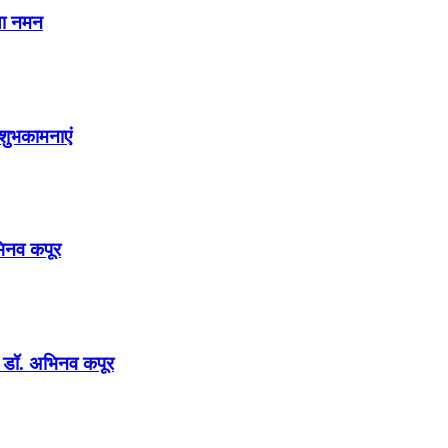
या नमन
शुभकामनाएं
अभिनव कपूर
न : डॉ. अभिनव कपूर