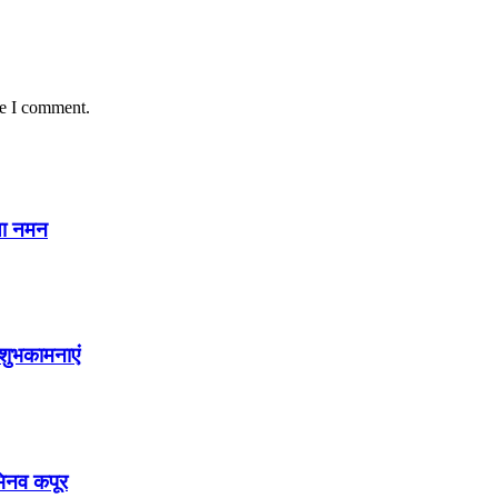
me I comment.
या नमन
शुभकामनाएं
अभिनव कपूर