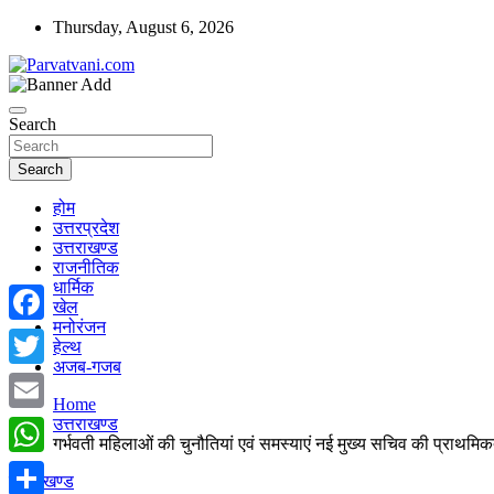
Skip
Thursday, August 6, 2026
to
content
न्यूज़ पोर्टल
Parvatvani.com
Search
Search
होम
उत्तरप्रदेश
उत्तराखण्ड
राजनीतिक
धार्मिक
खेल
मनोरंजन
Facebook
हेल्थ
अजब-गजब
Twitter
Home
उत्तराखण्ड
Email
गर्भवती महिलाओं की चुनौतियां एवं समस्याएं नई मुख्य सचिव की प्राथमि
WhatsApp
उत्तराखण्ड