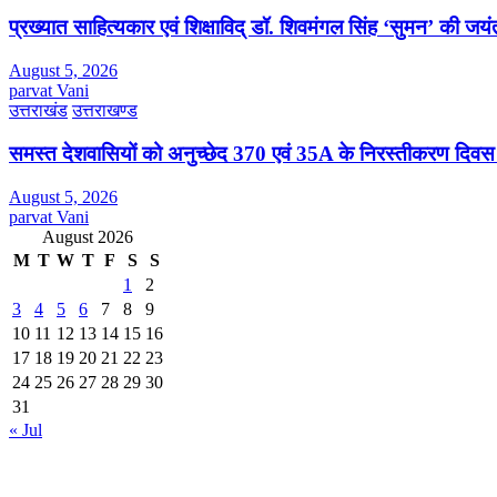
प्रख्यात साहित्यकार एवं शिक्षाविद् डॉ. शिवमंगल सिंह ‘सुमन’ की जय
August 5, 2026
parvat Vani
उत्तराखंड
उत्तराखण्ड
समस्त देशवासियों को अनुच्छेद 370 एवं 35A के निरस्तीकरण दिवस
August 5, 2026
parvat Vani
August 2026
M
T
W
T
F
S
S
1
2
3
4
5
6
7
8
9
10
11
12
13
14
15
16
17
18
19
20
21
22
23
24
25
26
27
28
29
30
31
« Jul