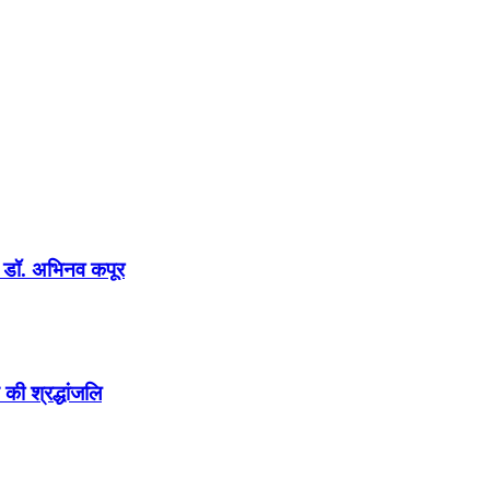
न : डॉ. अभिनव कपूर
की श्रद्धांजलि