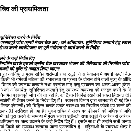
 सचिव की प्राथमिकता
ुनिश्चित करने के निर्देश
ं की प्रसवपूर्व जांच (एण्टी नेटल चेक अप ) को अनिवार्यतः सुनिश्चित करवाने हेतु स्वास
ोअप करने कार्ययोजना पर पूरी गंभीरता से कार्य करने के निर्देश
लने के कड़े निर्देश दिए
 सैम्पलिंग करके इसको क्रॉस चैक करवाकर भोजन की पौष्टिकता की नियमित जांच
ाधनों की दृष्टि से मजबूत किया जाएगा
े हुए नवनियुक्त मुख्य सचिव श्रीमती राधा रतूड़ी ने सचिवालय में अपनी पहली बैठक 
 किसी भी गर्भवती महिला की गर्भावस्था या प्रसव के दौरान होने वाली मृत्यु के ऑ
्य विभाग को उपलब्ध करवाने तथा प्रत्येक मातृ मृत्यु प्रकरण का अलग-अलग (केस टू के
अप ) को अनिवार्यतः सुनिश्चित करवाने हेतु स्वास्थ्य व्यवस्था को मजबूत करने के निर
त प्रसवपूर्व जांच की जा रही है, का टै्रक रिकॉर्ड रखने की सख्त हिदायत दी है। उ
एसओपी भी तैयार करने के निर्देश दिए हैं। स्वास्थ्य विभाग द्वारा जानकारी दी गई कि 
रिस्क प्रेगन्सी) को चिहिन्त करके उनके स्वास्थ्य का नियमित फॉलोअप करने की कार्
े बढ़कर 91 प्रतिशत हो गया है। मुख्य सचिव ने संस्थागत डीलवरी को अधिक से अधिक बढ़
 को पूरा करने के सम्बन्ध में मुख्य सचिव श्रीमती राधा रतूड़ी ने अधिक से अधिक नर्स
राथमिकता पर जल्द बदलने के कड़े निर्देश दिए हैं। इसके साथ ही उन्होंने सभी जनपदो
 जिलों को उपलब्ध करवाया जाना प्रस्तावित है। महिलाओं के स्वास्थ्य क्षेत्र 