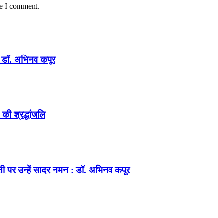
me I comment.
न : डॉ. अभिनव कपूर
की श्रद्धांजलि
ंती पर उन्हें सादर नमन : डॉ. अभिनव कपूर