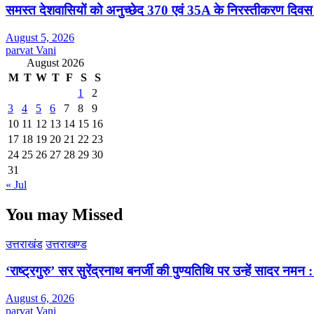
समस्त देशवासियों को अनुच्छेद 370 एवं 35A के निरस्तीकरण दिवस
August 5, 2026
parvat Vani
August 2026
M
T
W
T
F
S
S
1
2
3
4
5
6
7
8
9
10
11
12
13
14
15
16
17
18
19
20
21
22
23
24
25
26
27
28
29
30
31
« Jul
You may Missed
उत्तराखंड
उत्तराखण्ड
‘राष्ट्रगुरु’ सर सुरेंद्रनाथ बनर्जी की पुण्यतिथि पर उन्हें सादर नम
August 6, 2026
parvat Vani