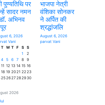
ी पुण्यतिथि पर
भाजपा नेत्री
न्हें सादर नमन
वंशिका सोनकर
 डॉ. अभिनव
ने अर्पित की
पूर
श्रद्धांजलि
gust 6, 2026
August 6, 2026
rvat Vani
parvat Vani
T
W
T
F
S
S
1
2
4
5
6
7
8
9
11
12
13
14
15
16
18
19
20
21
22
23
4
25
26
27
28
29
30
gust 2026
Jul