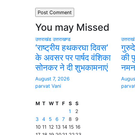
You may Missed
उत्तराखंड
उत्तराखण्ड
उत्तराख
‘राष्ट्रीय हथकरघा दिवस’
गुरुद
के अवसर पर पार्षद वंशिका
की प
सोनकर ने दी शुभकामनाएं
नमन
August 7, 2026
Augus
parvat Vani
parva
M
T
W
T
F
S
S
1
2
3
4
5
6
7
8
9
10
11
12
13
14
15
16
17
18
19
20
21
22
23