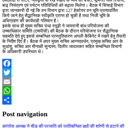
एमएलडी रॉ वाटर, नलकूपों के रख रखाव के व्यय की बचत, भूमिगत जल रिचार्ज,
बाढ़ नियंत्रण एवं पर्यटन गतिविधियों को बढ़ावा मिलेगा। बैठक में सिंचाई विभाग
द्वारा जानकारी दी गई कि वन विभाग द्वारा 127 हेक्टेयर वन भूमि प्रत्यावर्तित
किये जाने हेतु सैद्धान्तिक स्वीकृति प्राप्त हो चुकी है तथा निजी भूमि के
अधिग्रहण की कार्यवाही गतिमान है।
इसके साथ ही मुख्य सचिव राधा रतूड़ी ने जामरानी बांध परियोजना की
उच्चाधिकार समिति (एचपीसी) की बैठक के दौरान परियोजना पर सैद्धान्तिक
सहमति देते हुए इससे सम्बन्धित प्रस्तुतिकरण अगली कैबिनेट में रखने हेतु तैयारी
के निर्देश दिए हैं। बैठक में अपर मुख्य सचिव आन्नदवर्धन, प्रमुख सचिव आर के
सुधांशु, सचिव आर मीनाक्षी सुन्दरम, दिलीप जावलकर सहित सम्बन्धित विभागों
के अधिकारी उपस्थित थे।
Facebook
Twitter
Email
WhatsApp
Share
Post navigation
कांग्रेस अध्यक्ष ने चीड़ की प्रजाति को प्रतिबन्धित वृक्षों की श्रेणी से हटाने की