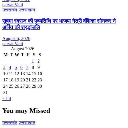
parvat Vani
उत्तराखंड
उत्तराखण्ड
सुषमा स्वराज की पुण्यतिथि पर भाजपा नेत्री वंशिका सोनकर ने
अर्पित की श्रद्धांजलि
August 6, 2026
parvat Vani
August 2026
M
T
W
T
F
S
S
1
2
3
4
5
6
7
8
9
10
11
12
13
14
15
16
17
18
19
20
21
22
23
24
25
26
27
28
29
30
31
« Jul
You may Missed
उत्तराखंड
उत्तराखण्ड