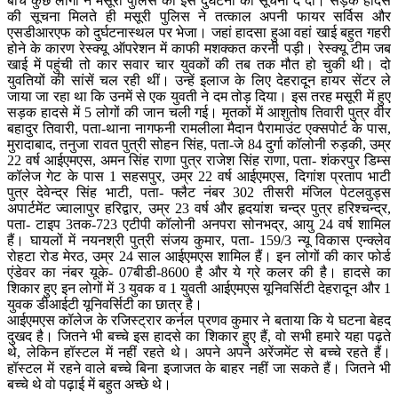
बीच कुछ लोगों ने मसूरी पुलिस को इस दुर्घटना की सूचना दे दी। सड़क हादसे
की सूचना मिलते ही मसूरी पुलिस ने तत्काल अपनी फायर सर्विस और
एसडीआरएफ को दुर्घटनास्थल पर भेजा। जहां हादसा हुआ वहां खाई बहुत गहरी
होने के कारण रेस्क्यू ऑपरेशन में काफी मशक्कत करनी पड़ी। रेस्क्यू टीम जब
खाई में पहुंची तो कार सवार चार युवकों की तब तक मौत हो चुकी थी। दो
युवतियों की सांसें चल रही थीं। उन्हें इलाज के लिए देहरादून हायर सेंटर ले
जाया जा रहा था कि उनमें से एक युवती ने दम तोड़ दिया। इस तरह मसूरी में हुए
सड़क हादसे में 5 लोगों की जान चली गई। मृतकों में आशुतोष तिवारी पुत्र वीर
बहादुर तिवारी, पता-थाना नागफनी रामलीला मैदान पैरामाउंट एक्सपोर्ट के पास,
मुरादाबाद, तनुजा रावत पुत्री सोहन सिंह, पता-जे 84 दुर्गा कॉलोनी रुड़की, उम्र
22 वर्ष आईएमएस, अमन सिंह राणा पुत्र राजेश सिंह राणा, पता- शंकरपुर डिम्स
कॉलेज गेट के पास 1 सहसपुर, उम्र 22 वर्ष आईएमएस, दिगांश प्रताप भाटी
पुत्र देवेन्द्र सिंह भाटी, पता- फ्लैट नंबर 302 तीसरी मंजिल पेटलवुड्स
अपार्टमेंट ज्वालापुर हरिद्वार, उम्र 23 वर्ष और हृदयांश चन्द्र पुत्र हरिश्चन्द्र,
पता- टाइप 3तक-723 एटीपी कॉलोनी अनपरा सोनभद्र, आयु 24 वर्ष शामिल
हैं। घायलों में नयनश्री पुत्री संजय कुमार, पता- 159/3 न्यू विकास एन्क्लेव
रोहटा रोड मेरठ, उम्र 24 साल आईएमएस शामिल हैं। इन लोगों की कार फोर्ड
एंडेवर का नंबर यूके- 07बीडी-8600 है और ये ग्रे कलर की है। हादसे का
शिकार हुए इन लोगों में 3 युवक व 1 युवती आईएमएस यूनिवर्सिटी देहरादून और 1
युवक डीआईटी यूनिवर्सिटी का छात्र है।
आईएमएस कॉलेज के रजिस्ट्रार कर्नल प्रणव कुमार ने बताया कि ये घटना बेहद
दुखद है। जितने भी बच्चे इस हादसे का शिकार हुए हैं, वो सभी हमारे यहा पढ़ते
थे, लेकिन हॉस्टल में नहीं रहते थे। अपने अपने अरेंजमेंट से बच्चे रहते हैं।
हॉस्टल में रहने वाले बच्चे बिना इजाजत के बाहर नहीं जा सकते हैं। जितने भी
बच्चे थे वो पढ़ाई में बहुत अच्छे थे।