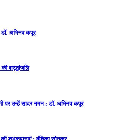
न : डॉ. अभिनव कपूर
की श्रद्धांजलि
ंती पर उन्हें सादर नमन : डॉ. अभिनव कपूर
 की शुभकामनाएं : वंशिका सोनकर