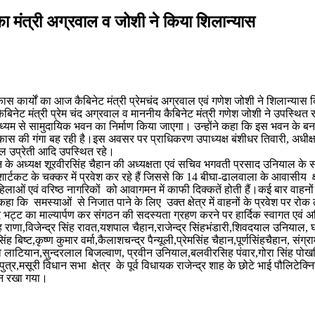
 का मंत्री अग्रवाल व जोशी ने किया शिलान्यास
िकास कार्यों का आज कैबिनेट मंत्री प्रेमचंद अग्रवाल एवं गणेश जोशी ने शिलान्यास
य कैबिनेट मंत्री प्रेम चंद अग्रवाल व माननीय कैबिनेट मंत्री गणेश जोशी ने उप
्यम से सामुदायिक भवन का निर्माण किया जाएगा। उन्होंने कहा कि इस भवन के बनने स
य में विकास की गंगा बह रही है।इस अवसर पर प्राधिकरण उपाध्यक्ष बंशीधर तिवारी,
ील उप्रेती आदि उपस्थित रहे।
के अध्यक्ष शूरवीरसिंह चैहान की अध्यक्षता एवं सचिव भगवती प्रसाद उनियाल के सफ
 शार्टकट के चक्कर में प्रवेश कर रहे हैं जिससे कि 14 बीघा-ढालवाला के आवासीय क
ओं एवं वरिष्ठ नागरिकों को आवागमन में काफी दिक्कतें होती हैं।कई बार वाहनों के
कहा कि समस्याओं से निजात पाने के लिए उक्त क्षेत्र में वाहनों के प्रवेश पर रोक 
साद भट्ट का माल्यार्पण कर संगठन की सदस्यता ग्रहण करने पर हार्दिक स्वागत एवं अ
 राणा,विजेन्द्र सिंह रावत,यशपाल चैहान,राजेन्द्र सिंहभंडारी,शिवदयाल उनियाल, घनश
िष्ट,कृष्ण कुमार वर्मा,कैलाशचन्द्र पैन्यूली,प्रेमसिंह चैहान,पूर्णसिंहचैहान, सं
टियान,सुन्दरलाल बिजल्वाण, प्रवीन उनियाल,बलवीरसिह पंवार,गोरा सिंह पोखर
्र,मसूरी विधान सभा क्षेत्र के पूर्व विधायक राजेन्द्र शाह के छोटे भाई पौलिटेक्निक
ौन रखा गया।