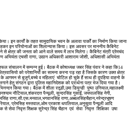
 किया। इन कार्यों के तहत सामुदायिक भवन के अलावा पार्कों का निर्माण किया जाना
स्थित रहकर इन परियोनाओं का शिलान्यास किया। इस अवसर पर माननीय कैबिनेट
े क्षेत्र की जनता को आने वाले समय में लाभ मिलेगा। कैबिनेट मंत्री प्रेमचंद
 अधीक्षण अभियंता एचसी राणा, उद्यान अधिकारी आशाराम जोशी, अधिशासी अभियंता
ल संचालन में सम्पन्न हुई। बैठक में कोषाध्यक्ष जबर सिंह पंवार ने कहा कि14
्षेत्रवासियो को परेशानियों का सामना करना पड़ रहा है जिसके कारण उक्त क्षेत्र
 आगमन से बुजुर्ग,बच्चे व महिलाएं चोटिल हो चुके हैं साथ ही दुपहिया वाहनो के
लगाने हेतु संगठन द्वारा पुलिस महानिदेशक को प्रार्थना पत्र भेज दिया गया है।
भिनन्दन किया गया। बैठक में शीला रतूडी,उमा डियुन्डी पुष्पा उनियाल,महालक्ष्मी
्याम नौटियाल,शंकरदत्त पैन्यूली, सुन्दरसिंह गुसांईं, जयपालसिंह नेगी,
ग्रामसिंह राणा,सी.एस.मनवाल,भगवानसिंह राणा,अब्बलसिंहचैहान,नरेन्द्रभू
षण
ियाल, प्रेमसिह मस्तवाल,ओम प्रकाश थपलियाल,अनुसूया पैन्यूली आदि
 से सेवा निवृत्त शिक्षक सुरेन्द्र सिंह चैहान एवं सेवा निवृत्त शिक्षिका उषा