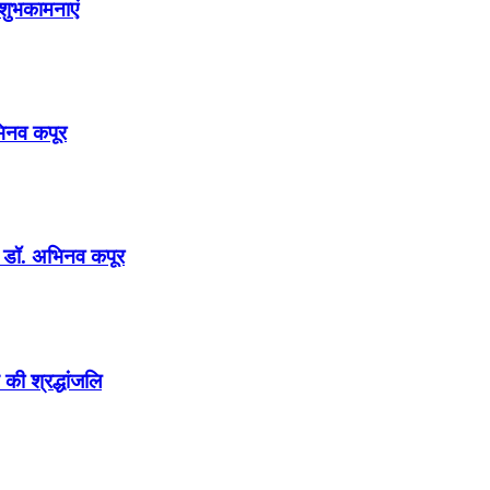
शुभकामनाएं
अभिनव कपूर
न : डॉ. अभिनव कपूर
की श्रद्धांजलि