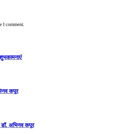
me I comment.
शुभकामनाएं
अभिनव कपूर
न : डॉ. अभिनव कपूर