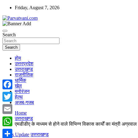
Skip
Friday, August 7, 2026
to
content
न्यूज़ पोर्टल
Parvatvani.com
Search
Search
होम
उत्तरप्रदेश
उत्तराखण्ड
राजनीतिक
धार्मिक
खेल
मनोरंजन
Facebook
हेल्थ
अजब-गजब
Twitter
Home
उत्तराखण्ड
Email
एमडीडीए के माध्यम से होने वाले विभिन्न विकास कार्यों का मंत्री अग्रवा
WhatsApp
News Update
उत्तराखण्ड