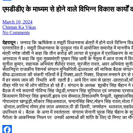
Share
एमडीडीए के माध्यम से होने वाले विभिन्न विकास कार्यों
March 10, 2024
Chintan Ka Vikas
No Comments
देहरादून
। जनपद कि ऋषिकेश व मसूरी विधानसभा क्षेत्रों में होने वाले विभिन्न व
प्रस्तावित है। मसूरी विधानसभा के पुरकुल गांव में आयोजित समारोह में माननी
मंत्री गणेश जोशी ने कहा कि तीन करोड़ की लागत से पुरकुल में प्राधिकरण के माध
अग्रवाल ने कहा कि युवा मुख्यमंत्री पुष्कर सिंह धामी के नेतृत्व में आज राज्
सुनील कुमार, सहायक अभियंता शैलेंद्र रावत, सुरजीत रावत, अवर अभियंता सुन
सेवानिवृत्त राजकीय पेंशनर्स संगठन मुनिकीरेती-ढालवाला की मासिक बैठक संगठन 
बीघा-ढालवाला की संकरी गलियों में ई रिक्शा,आटो रिक्शा, विक्रम मनमाने ढंग से
में हर समय जाम की स्थिति बनी रहती है। आये दिन जाम से छात्र -छात्राओं,महिला
तीब्र गति पर भी लोग चोटिल हो रहे हैं। संगठन के अध्यक्ष शूरबीर सिंह चैहान ने 
बैठक में नये सदस्यों गोविन्द सिंह जेठूडी,भगवान सिंह सुरियाल एवं जगदम्बा प्र
बिजल्वाण विरेन्द्र सिंह कृषाली,हृदय राम सेमवाल,विशालमणि पैन्यूली, खुशहालसिह
गोपालदत्त खण्डूड़ी,सौकार सिंहअसवाल, चन्दनसिंह बिष्ट,मोहन सिंह रावत,भोला सिंह ब
डोभाल,अरविन्द तोमर,हंस लाल असवाल,पी डी डिमरी, जगमोहन थलवाल,सहदेव ला
उपस्थित थे। बैठक के अन्त में स्वतंत्रता संग्राम सेनानी घुरक सिंह चैहान के सुपुत
गैरोला के आकस्मिक निधन पर उनकी आत्माओं की शांति के लिए दो मिनट का म