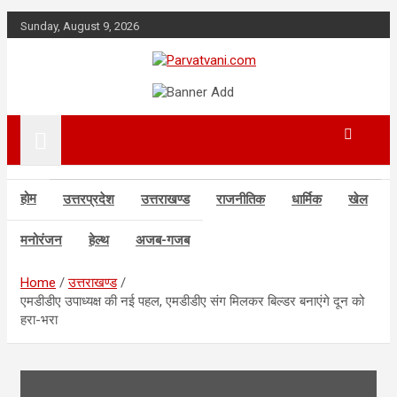
Skip
Sunday, August 9, 2026
to
content
न्यूज़ पोर्टल
Parvatvani.com
होम
उत्तरप्रदेश
उत्तराखण्ड
राजनीतिक
धार्मिक
खेल
मनोरंजन
हेल्थ
अजब-गजब
Home
उत्तराखण्ड
एमडीडीए उपाध्यक्ष की नई पहल, एमडीडीए संग मिलकर बिल्डर बनाएंगे दून को
हरा-भरा